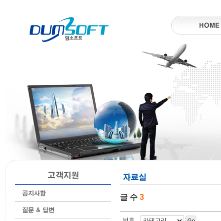
글 수
3
번호
Go