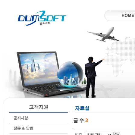
글 수
3
번호
Go