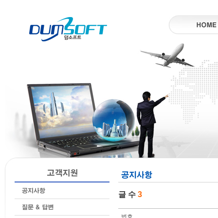
글 수
3
번호