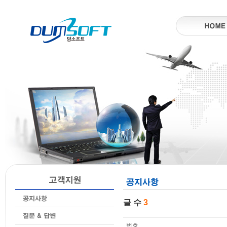
글 수
3
번호