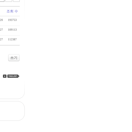
조회 수
-20
193753
-27
109113
-27
112387
쓰기