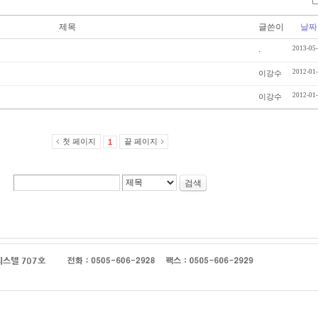
제목
글쓴이
날짜
.
2013-05
2012-01
이강수
2012-01
이강수
첫 페이지
끝 페이지
1
검색