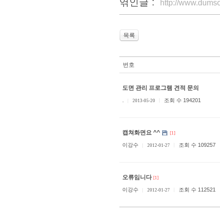
엮인글 :
http://www.dums
목록
번호
도면 관리 프로그램 견적 문의
.
조회 수 194201
2013-05-20
캡쳐화면요 ^^
[1]
이강수
조회 수 109257
2012-01-27
오류임니다
[1]
이강수
조회 수 112521
2012-01-27