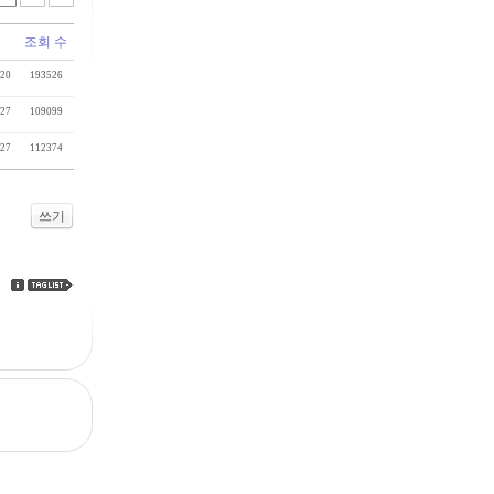
조회 수
-20
193526
-27
109099
-27
112374
쓰기