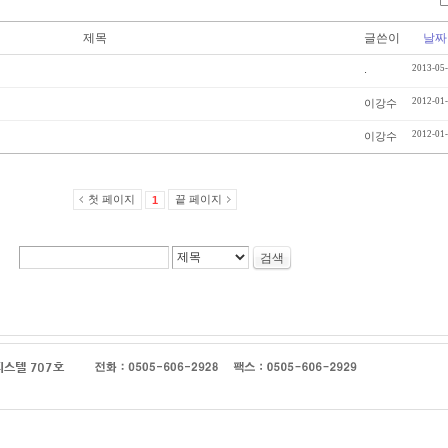
제목
글쓴이
날짜
.
2013-05
2012-01
이강수
2012-01
이강수
첫 페이지
끝 페이지
1
검색