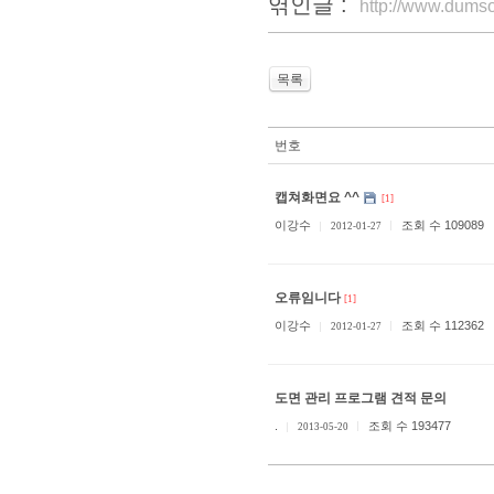
엮인글 :
http://www.dums
목록
번호
캡쳐화면요 ^^
[1]
이강수
조회 수 109089
2012-01-27
오류임니다
[1]
이강수
조회 수 112362
2012-01-27
도면 관리 프로그램 견적 문의
.
조회 수 193477
2013-05-20