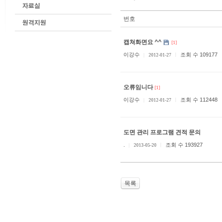
번호
캡쳐화면요 ^^
[1]
이강수
조회 수 109177
2012-01-27
오류임니다
[1]
이강수
조회 수 112448
2012-01-27
도면 관리 프로그램 견적 문의
.
조회 수 193927
2013-05-20
목록