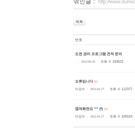
엮인글 :
http://www.dums
목록
번호
도면 관리 프로그램 견적 문의
.
조회 수 193622
2013-05-20
오류임니다
[1]
이강수
조회 수 112377
2012-01-27
캡쳐화면요 ^^
[1]
이강수
조회 수 109103
2012-01-27