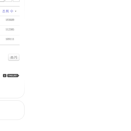
조회 수
193689
112385
109111
쓰기