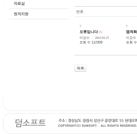
번호
3
2
오류임니다
캡쳐화
[1]
이강수
이강수
2012-01-27
조회 수 112309
조회 수 
목록