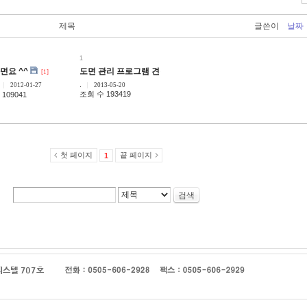
제목
글쓴이
날짜
1
면요 ^^
도면 관리 프로그램 견적 문의
[1]
.
2012-01-27
2013-05-20
조회 수 193419
109041
첫 페이지
끝 페이지
1
검색